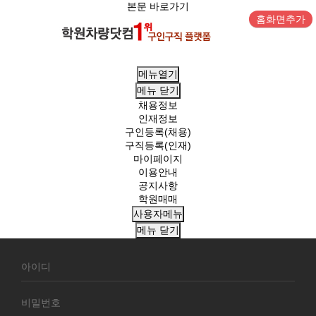
본문 바로가기
홈화면추가
메뉴열기
메뉴
닫기
채용정보
인재정보
구인등록(채용)
구직등록(인재)
마이페이지
이용안내
공지사항
학원매매
사용자메뉴
메뉴
닫기
회
원
로
그
인