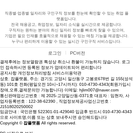
직종별·업종별 일자리와 구인구직 정보를 한눈에 확인할 수 있는 취업 플
랫폼입니다.
전국 채용공고, 취업정보, 일자리 소식을 실시간으로 제공합니다.
구직자는 원하는 분야의 최신 일자리 정보를 빠르게 찾을 수 있으며,
기업은 필요 인재를 효율적으로 채용할 수 있는 매칭 기능을 제공합니다.
누구나 편리하게 이용할 수 있는 실시간 구인구직 서비스입니다.
로그인
PC버전
결제후에는 정보열람권 특성상 취소나 환불이 가능하지 않습니다. 로그
인 접속하시면 등록된 정보가 업데이트되어 편리합니다
공지사항
개인정보처리방침
서비스이용약관
상호: 잡플랫폼, 주소: 경기도 고양시 일산동구 고봉로678번 길 155(성석
동) 101호 전화(평일오전 10시~17시까지): 010-4730-4343(회원가입시
장애,오류,결제문의만 가능합니다) 이메일: hjlim007@naver.com
통신판매업신고번호 : 제 2025-고양일산동-0371호 대표자 : 임현자, 사
업자등록번호 : 122-38-62390 , 직업정보제공사업신고번호 :
J1518020250002
임금안내 : 국민은행 522301-01-429040 입금후 반드시 010-4730-4343
으로 사이트명,이름 또는 상호 보내주시면 승인해드립니다
Copyright ©
잡플랫폼
All rights reserved.